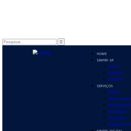
HOME
SINPRF-SP
Sobre
Estatuto
Diretoria
SERVIÇOS
AMFAS
Assessoria J
Atualização 
Fenaclube
Parcerias
Registro de
SINPRF-DIGITAL