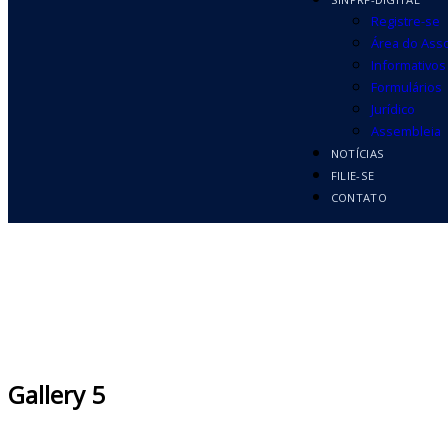
Registre-se
Área do Ass
Informativos
Formulários
Jurídico
Assembleia
NOTÍCIAS
FILIE-SE
CONTATO
Gallery 5