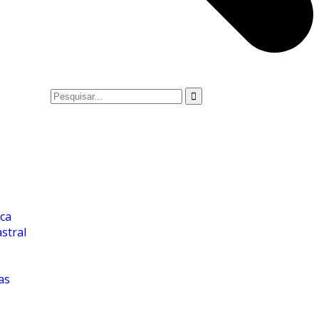
ica
stral
as