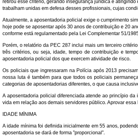
retirou esse critério, gerando insegurança jurídica e atingind
trabalham unidas em defesa desses profissionais, cujas condi
Atualmente, a aposentadoria policial exige o cumprimento simu
hoje pode se aposentar após 30 anos de contribuição e 20 ano
conforme está regulamentado pela Lei Complementar 51/1985
Porém, o relatório da PEC 287 inclui mais um terceiro critér
três critérios, ou seja, idade, tempo de contribuição e temp
aposentadoria policial dos que exercem atividade de risco.
Os policiais que ingressaram na Polícia após 2013 precisam e
nossa luta é também para que todos os policiais permane
categorias de aposentadorias diferentes, o que causa inclusive
A aposentadoria policial diferenciada atende ao princípio da
vida em relação aos demais servidores público. Aprovar essa 
IDADE MÍNIMA
A idade mínima foi definida inicialmente em 55 anos, podendo 
aposentadoria se dará de forma ”proporcional”.