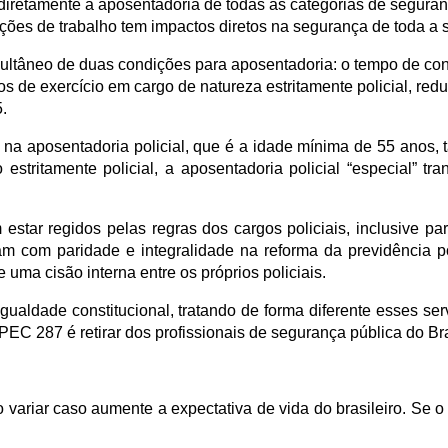
o diretamente a aposentadoria de todas as categorias de seguran
ções de trabalho tem impactos diretos na segurança de toda a 
ltâneo de duas condições para aposentadoria: o tempo de contri
s de exercício em cargo de natureza estritamente policial, red
.
io na aposentadoria policial, que é a idade mínima de 55 anos
o estritamente policial, a aposentadoria policial “especial” 
star regidos pelas regras dos cargos policiais, inclusive par
çam com paridade e integralidade na reforma da previdência
 uma cisão interna entre os próprios policiais.
 igualdade constitucional, tratando de forma diferente esses s
PEC 287 é retirar dos profissionais de segurança pública do Br
variar caso aumente a expectativa de vida do brasileiro. Se o p