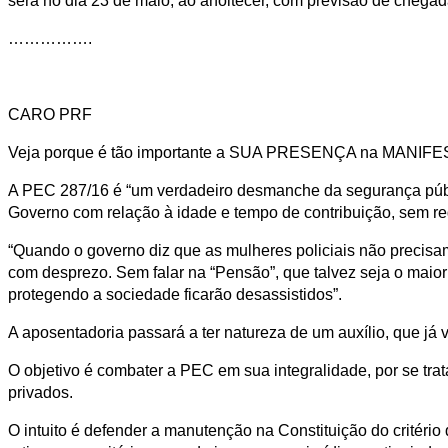
será no dia 23 de maio, ao anoitecer, com previsão de chegada
…………….
CARO PRF
Veja porque é tão importante a SUA PRESENÇA na MANIFES
A PEC 287/16 é “um verdadeiro desmanche da segurança públic
Governo com relação à idade e tempo de contribuição, sem reg
“Quando o governo diz que as mulheres policiais não precisa
com desprezo. Sem falar na “Pensão”, que talvez seja o maior
protegendo a sociedade ficarão desassistidos”.
A aposentadoria passará a ter natureza de um auxílio, que já
O objetivo é combater a PEC em sua integralidade, por se trat
privados.
O intuito é defender a manutenção na Constituição do critério q