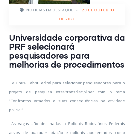
NOTÍCIAS EM DESTAQUE
-
20 DE OUTUBRO
DE 2021
Universidade corporativa da
PRF selecionará
pesquisadores para
melhorias de procedimentos
A UniPRF abriu edital para selecionar pesquisadores para o
projeto de pesquisa inter/transdisciplinar com o tema
“Confrontos armados e suas consequências na atividade
policial”.
As vagas são destinadas a Policiais Rodoviários Federais
ativos, de qualquer lotação e policiais aposentados, como