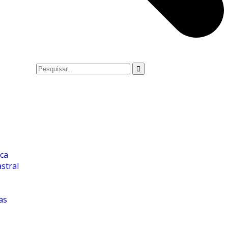
ica
stral
as