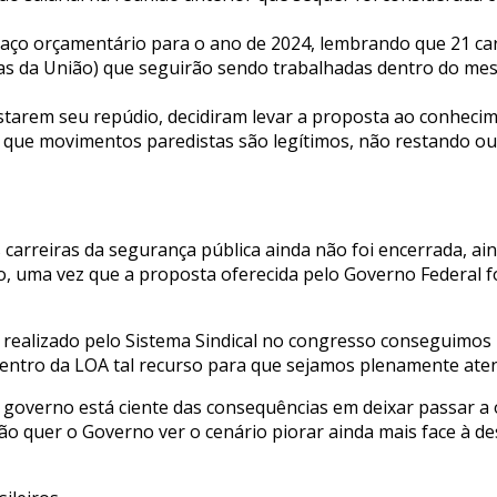
aço orçamentário para o ano de 2024, lembrando que 21 car
cias da União) que seguirão sendo trabalhadas dentro do m
tarem seu repúdio, decidiram levar a proposta ao conhecime
ue movimentos paredistas são legítimos, não restando outr
carreiras da segurança pública ainda não foi encerrada, aind
, uma vez que a proposta oferecida pelo Governo Federal fo
realizado pelo Sistema Sindical no congresso conseguimos i
 dentro da LOA tal recurso para que sejamos plenamente ate
 governo está ciente das consequências em deixar passar a 
o quer o Governo ver o cenário piorar ainda mais face à d