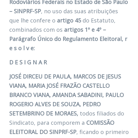
Rodoviários Federais no Estado de São Paulo
– SINPRF-SP
, no uso das suas atribuições
que lhe confere o
artigo
45
do Estatuto,
combinados com os
artigos 1º e 4º –
Parágrafo Único do Regulamento Eleitoral, r
e s o l v e:
D E S I G N A R
JOSÉ DIRCEU DE PAULA, MARCOS DE JESUS
VIANA, MARIA JOSÉ FRAZÃO CASTELLO
BRANCO VIANA, AMANDA SABADINI, PAULO
ROGERIO ALVES DE SOUZA, PEDRO
SETEMBRINO DE MORAES,
todos filiados do
Sindicato, para comporem a
COMISSÃO
ELEITORAL DO SINPRF-SP
, ficando o primeiro