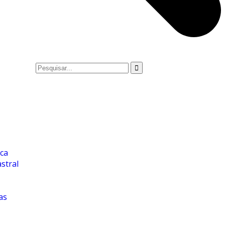
ica
stral
as