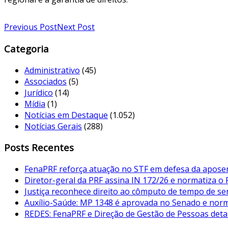
Previous Post
Next Post
Categoria
Administrativo
(45)
Associados
(5)
Jurídico
(14)
Mídia
(1)
Notícias em Destaque
(1.052)
Notícias Gerais
(288)
Posts Recentes
FenaPRF reforça atuação no STF em defesa da aposent
Diretor-geral da PRF assina IN 172/26 e normatiza o
Justiça reconhece direito ao cômputo de tempo de serv
Auxílio-Saúde: MP 1348 é aprovada no Senado e norma
REDES: FenaPRF e Direção de Gestão de Pessoas det