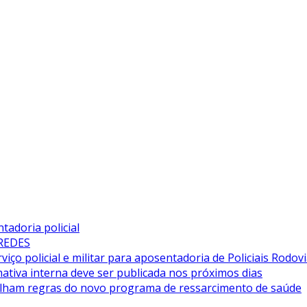
adoria policial
 REDES
iço policial e militar para aposentadoria de Policiais Rodovi
tiva interna deve ser publicada nos próximos dias
alham regras do novo programa de ressarcimento de saúde