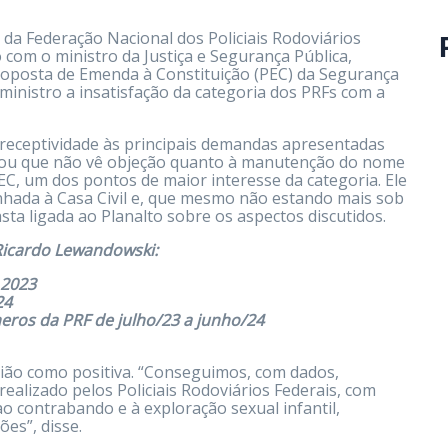
 da Federação Nacional dos Policiais Rodoviários
com o ministro da Justiça e Segurança Pública,
roposta de Emenda à Constituição (PEC) da Segurança
 ministro a insatisfação da categoria dos PRFs com a
eceptividade às principais demandas apresentadas
irmou que não vê objeção quanto à manutenção do nome
PEC, um dos pontos de maior interesse da categoria. Ele
hada à Casa Civil e, que mesmo não estando mais sob
ta ligada ao Planalto sobre os aspectos discutidos.
Ricardo Lewandowski:
 2023
24
os da PRF de julho/23 a junho/24
nião como positiva. “Conseguimos, com dados,
realizado pelos Policiais Rodoviários Federais, com
o contrabando e à exploração sexual infantil,
es”, disse.