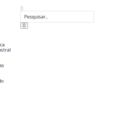
ica
stral
as
do