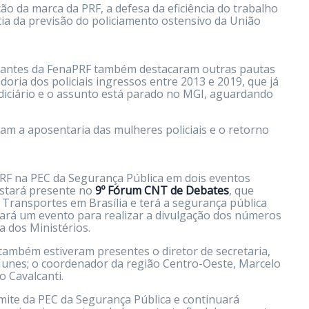
o da marca da PRF, a defesa da eficiência do trabalho
ncia da previsão do policiamento ostensivo da União
ntantes da FenaPRF também destacaram outras pautas
oria dos policiais ingressos entre 2013 e 2019, que já
diciário e o assunto está parado no MGI, aguardando
m a aposentaria das mulheres policiais e o retorno
RF na PEC da Segurança Pública em dois eventos
 estará presente no
9º Fórum CNT de Debates
, que
Transportes em Brasília e terá a segurança pública
a fará um evento para realizar a divulgação dos números
da dos Ministérios.
ambém estiveram presentes o diretor de secretaria,
ei Nunes; o coordenador da região Centro-Oeste, Marcelo
o Cavalcanti.
ite da PEC da Segurança Pública e continuará