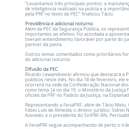
“Levantamos três principais pontos: a manutençã
de inteligência realizado na polícia e a importâ
pela PRF no texto da PEC” finalizou Tácio.
Previdência e adicional noturno
Além da PEC da Segurança Pública, os represe
importantes ao efetivo. Foi acordada a aposentad
tiveram entendimento favorável por parte do ju
parecer da pasta.
Outros temas comentados como prioritários fora
do adicional noturno.
Difusão da PEC
Ricardo Lewandowski afirmou que destacará a P
públicos neste mês. No dia 18 de fevereiro, ele
ocorrerá na sede da Confederação Nacional dos 
como tema. Já no dia 19, o Ministério da Justiç
oficiais da PRF no Palácio da Justiça, na Esplana
Representando a FenaPRF, além de Tácio Melo, t
Fábio Luís de Almeida; o diretor jurídico, Sidn
Azevedo; e o presidente do SinPRF-RN, Percivald
A FenaPRF segue acompanhando de perto o trâm