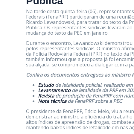
Pública
Na tarde desta quinta-feira (06), representantes
Federais (FenaPRF) participaram de uma reunião 
Ricardo Lewandowski, para tratar do texto da P
Pública. Os representantes sindicais levaram ao
mudança do texto da PEC em janeiro.
Durante o encontro, Lewandowski demonstrou r
pelos representantes sindicais. O ministro af
da Polícia Rodoviária Federal (PRF) no texto da 
também informou que a proposta já foi encamin
sua alçada, se comprometeu a dialogar com a pas
Confira os documentos entregues ao ministro 
Estudo
de letalidade policial, realizado em
Levantamento
de letalidade da PRF em 20
Revista
de produção da FenaPRF com númer
Nota técnica
da FenaPRF sobre a PEC
O presidente da FenaPRF, Tácio Melo, viu a reu
demonstrar ao ministro a eficiência do trabalho 
altos índices de apreensão de drogas, combate a
mantendo baixos índices de letalidade em nas açõ