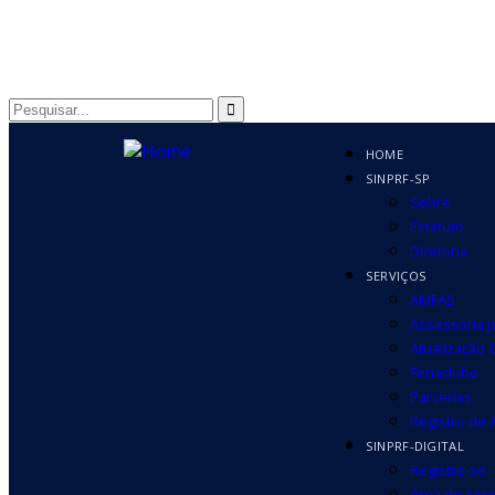
HOME
SINPRF-SP
Sobre
Estatuto
Diretoria
SERVIÇOS
AMFAS
Assessoria J
Atualização 
Fenaclube
Parcerias
Registro de
SINPRF-DIGITAL
Registre-se
Área do Ass