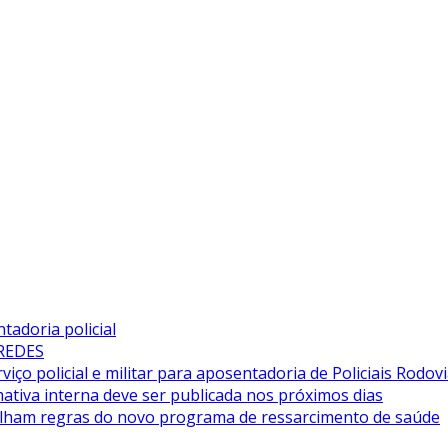
adoria policial
 REDES
iço policial e militar para aposentadoria de Policiais Rodovi
tiva interna deve ser publicada nos próximos dias
alham regras do novo programa de ressarcimento de saúde