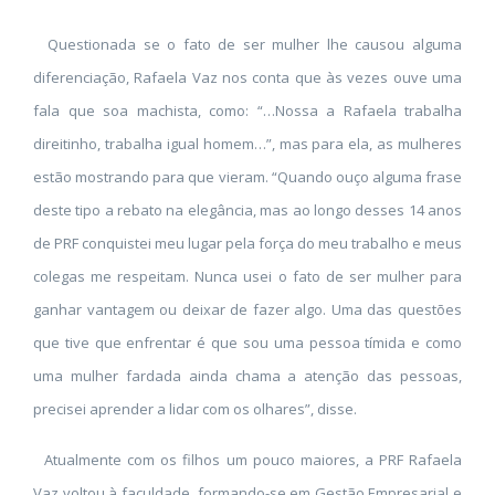
Questionada se o fato de ser mulher lhe causou alguma
diferenciação, Rafaela Vaz nos conta que às vezes ouve uma
fala que soa machista, como: “…Nossa a Rafaela trabalha
direitinho, trabalha igual homem…”, mas para ela, as mulheres
estão mostrando para que vieram. “Quando ouço alguma frase
deste tipo a rebato na elegância, mas ao longo desses 14 anos
de PRF conquistei meu lugar pela força do meu trabalho e meus
colegas me respeitam. Nunca usei o fato de ser mulher para
ganhar vantagem ou deixar de fazer algo. Uma das questões
que tive que enfrentar é que sou uma pessoa tímida e como
uma mulher fardada ainda chama a atenção das pessoas,
precisei aprender a lidar com os olhares”, disse.
Atualmente com os filhos um pouco maiores, a PRF Rafaela
Vaz voltou à faculdade, formando-se em Gestão Empresarial e