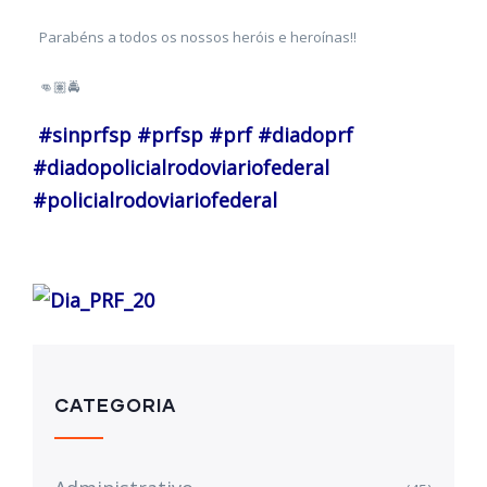
Parabéns a todos os nossos heróis e heroínas!!
👊🏽🚔
#sinprfsp #prfsp #prf #diadoprf
#diadopolicialrodoviariofederal
#policialrodoviariofederal
CATEGORIA