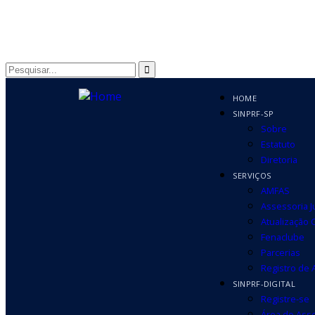
HOME
SINPRF-SP
Sobre
Estatuto
Diretoria
SERVIÇOS
AMFAS
Assessoria J
Atualização 
Fenaclube
Parcerias
Registro de
SINPRF-DIGITAL
Registre-se
Área do Ass