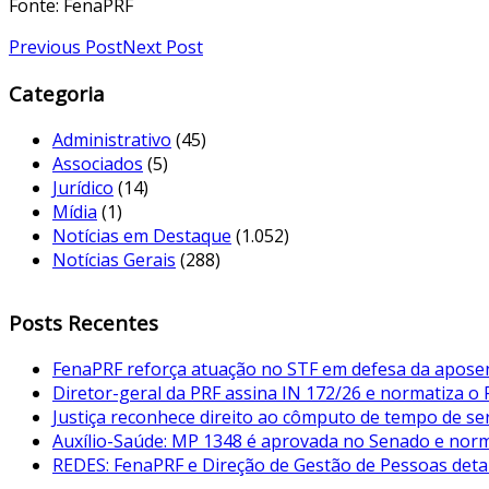
Fonte: FenaPRF
Previous Post
Next Post
Categoria
Administrativo
(45)
Associados
(5)
Jurídico
(14)
Mídia
(1)
Notícias em Destaque
(1.052)
Notícias Gerais
(288)
Posts Recentes
FenaPRF reforça atuação no STF em defesa da aposent
Diretor-geral da PRF assina IN 172/26 e normatiza o
Justiça reconhece direito ao cômputo de tempo de serv
Auxílio-Saúde: MP 1348 é aprovada no Senado e norma
REDES: FenaPRF e Direção de Gestão de Pessoas det