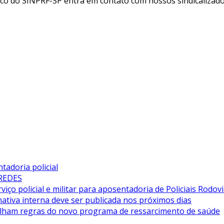
ico do SINPRF-SP entra em contato com nossos sindicalizado
adoria policial
 REDES
iço policial e militar para aposentadoria de Policiais Rodovi
tiva interna deve ser publicada nos próximos dias
alham regras do novo programa de ressarcimento de saúde