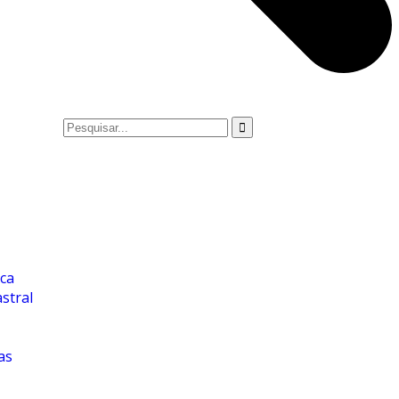
ica
stral
as