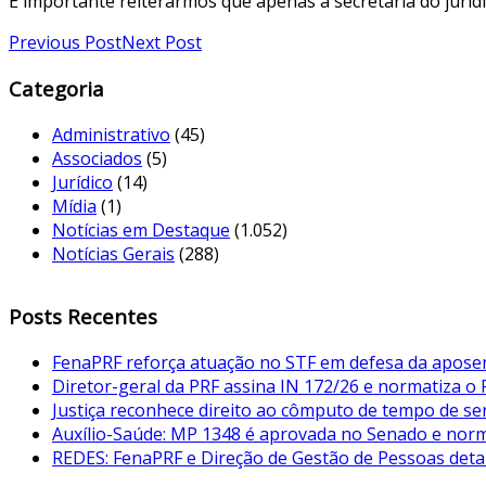
É importante reiterarmos que apenas a secretaria do juríd
Previous Post
Next Post
Categoria
Administrativo
(45)
Associados
(5)
Jurídico
(14)
Mídia
(1)
Notícias em Destaque
(1.052)
Notícias Gerais
(288)
Posts Recentes
FenaPRF reforça atuação no STF em defesa da aposent
Diretor-geral da PRF assina IN 172/26 e normatiza o
Justiça reconhece direito ao cômputo de tempo de serv
Auxílio-Saúde: MP 1348 é aprovada no Senado e norma
REDES: FenaPRF e Direção de Gestão de Pessoas det