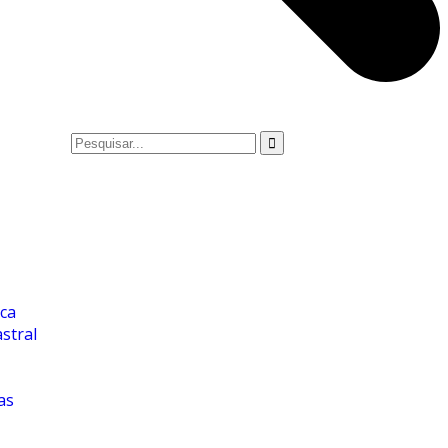
ica
stral
as