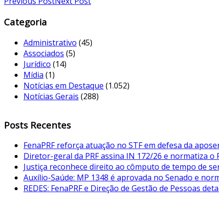
Previous Post
Next Post
Categoria
Administrativo
(45)
Associados
(5)
Jurídico
(14)
Mídia
(1)
Notícias em Destaque
(1.052)
Notícias Gerais
(288)
Posts Recentes
FenaPRF reforça atuação no STF em defesa da aposent
Diretor-geral da PRF assina IN 172/26 e normatiza o
Justiça reconhece direito ao cômputo de tempo de serv
Auxílio-Saúde: MP 1348 é aprovada no Senado e norma
REDES: FenaPRF e Direção de Gestão de Pessoas det