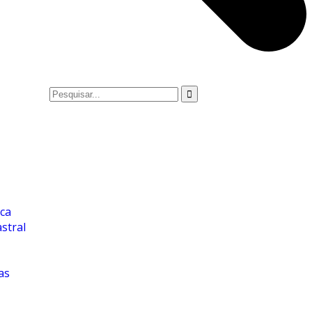
ica
stral
as