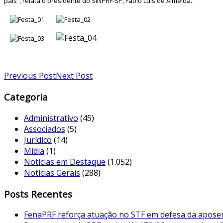
país”, relata o presidente do SINPRF-SP, Fábio Luís de Almeida.
Previous Post
Next Post
Categoria
Administrativo
(45)
Associados
(5)
Jurídico
(14)
Mídia
(1)
Notícias em Destaque
(1.052)
Notícias Gerais
(288)
Posts Recentes
FenaPRF reforça atuação no STF em defesa da aposent