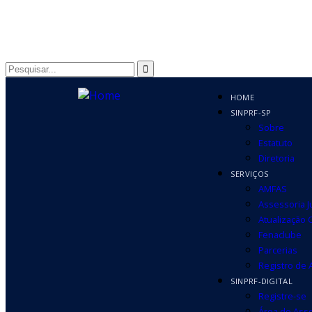
HOME
SINPRF-SP
Sobre
Estatuto
Diretoria
SERVIÇOS
AMFAS
Assessoria J
Atualização 
Fenaclube
Parcerias
Registro de
SINPRF-DIGITAL
Registre-se
Área do Ass