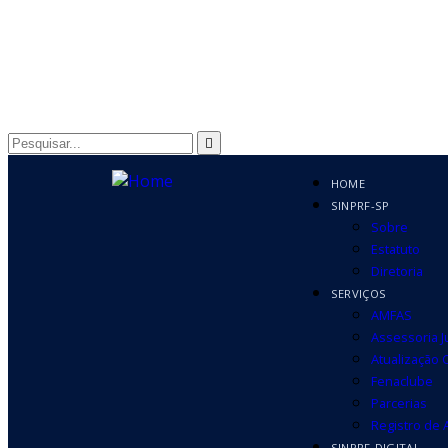
HOME
SINPRF-SP
Sobre
Estatuto
Diretoria
SERVIÇOS
AMFAS
Assessoria J
Atualização 
Fenaclube
Parcerias
Registro de
SINPRF-DIGITAL