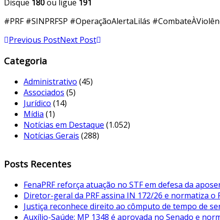
Disque
180
ou ligue
191
#PRF #SINPRFSP #OperaçãoAlertaLilás #CombateÀViolên
Previous Post
Next Post
Categoria
Administrativo
(45)
Associados
(5)
Jurídico
(14)
Mídia
(1)
Notícias em Destaque
(1.052)
Notícias Gerais
(288)
Posts Recentes
FenaPRF reforça atuação no STF em defesa da aposent
Diretor-geral da PRF assina IN 172/26 e normatiza o
Justiça reconhece direito ao cômputo de tempo de serv
Auxílio-Saúde: MP 1348 é aprovada no Senado e norma