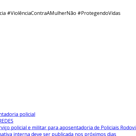
cia #ViolênciaContraAMulherNão #ProtegendoVidas
adoria policial
 REDES
iço policial e militar para aposentadoria de Policiais Rodovi
tiva interna deve ser publicada nos próximos dias