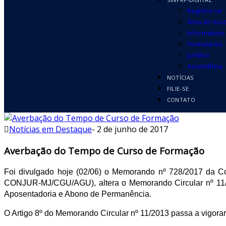
Registre-se
Área do Ass
Informativos
Formulários
Jurídico
Assembleia
NOTÍCIAS
FILIE-SE
CONTATO
Notícias em Destaque
-
2 de junho de 2017
Averbação do Tempo de Curso de Formação
Foi divulgado hoje (02/06) o Memorando nº 728/2017 da
CONJUR-MJ/CGU/AGU), altera o Memorando Circular nº 11/2
Aposentadoria e Abono de Permanência.
O Artigo 8º do Memorando Circular nº 11/2013 passa a vigora