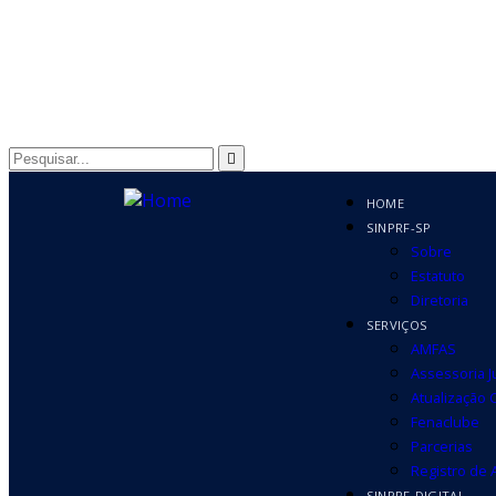
HOME
SINPRF-SP
Sobre
Estatuto
Diretoria
SERVIÇOS
AMFAS
Assessoria J
Atualização 
Fenaclube
Parcerias
Registro de
SINPRF-DIGITAL