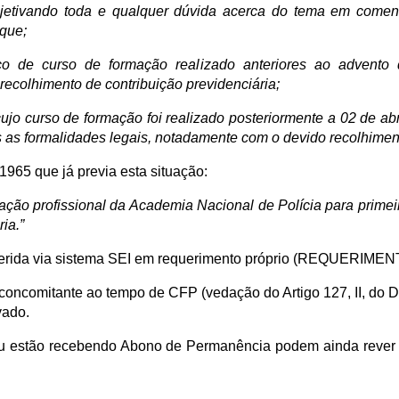
objetivando toda e qualquer dúvida acerca do tema em comen
 que;
o de curso de formação realizado anteriores ao advento d
colhimento de contribuição previdenciária;
ujo curso de formação foi realizado posteriormente a 02 de ab
s formalidades legais, notadamente com o devido recolhimento
965 que já previa esta situação:
mação profissional da Academia Nacional de Polícia para primei
ia.”
r requerida via sistema SEI em requerimento próprio (REQ
comitante ao tempo de CFP (vedação do Artigo 127, II, do Decre
vado.
u estão recebendo Abono de Permanência podem ainda rever a