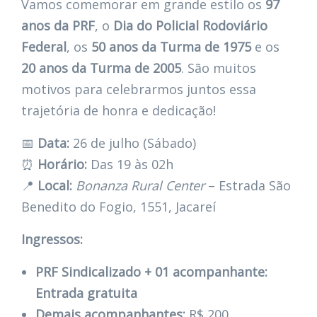
Vamos comemorar em grande estilo os
97
anos da PRF
, o
Dia do Policial Rodoviário
Federal
, os
50 anos da Turma de 1975
e os
20 anos da Turma de 2005
. São muitos
motivos para celebrarmos juntos essa
trajetória de honra e dedicação!
📅
Data:
26 de julho (Sábado)
⏰
Horário:
Das 19 às 02h
📍
Local:
Bonanza Rural Center
– Estrada São
Benedito do Fogio, 1551, Jacareí
Ingressos:
PRF Sindicalizado + 01 acompanhante:
Entrada gratuita
Demais acompanhantes:
R$ 200